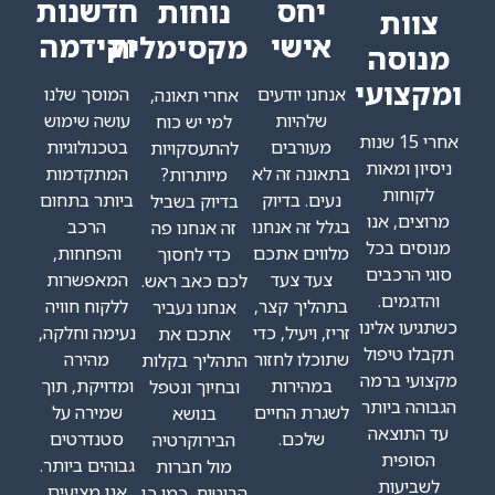
יחס
חדשנות
נוחות
אישי
וקידמה
מקסימלית
אנחנו יודעים
המוסך שלנו
אחרי תאונה,
שלהיות
עושה שימוש
למי יש כוח
מעורבים
בטכנולוגיות
להתעסקויות
בתאונה זה לא
המתקדמות
מיותרות?
נעים. בדיוק
ביותר בתחום
בדיוק בשביל
בגלל זה אנחנו
הרכב
זה אנחנו פה
מלווים אתכם
והפחחות,
כדי לחסוך
צעד צעד
המאפשרות
לכם כאב ראש.
בתהליך קצר,
ללקוח חוויה
אנחנו נעביר
זריז, ויעיל, כדי
נעימה וחלקה,
אתכם את
שתוכלו לחזור
מהירה
התהליך בקלות
במהירות
ומדויקת, תוך
ובחיוך ונטפל
לשגרת החיים
שמירה על
בנושא
שלכם.
סטנדרטים
הבירוקרטיה
גבוהים ביותר.
מול חברות
אנו מציעים
הביטוח, כמו כן