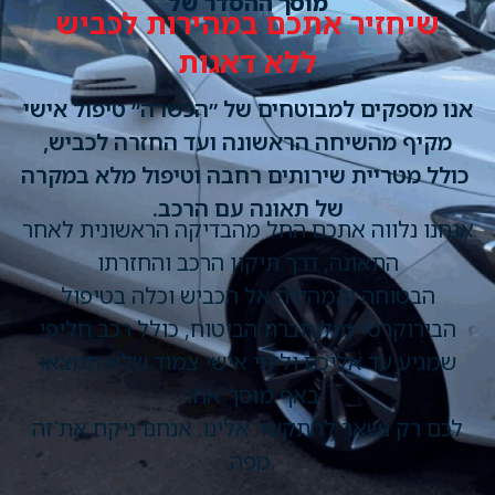
מוסך ההסדר של
 אתכם במהירות לכביש
ללא דאגות
למבוטחים של ״הכשרה״ טיפול אישי
חה הראשונה ועד החזרה לכביש,
 שירותים רחבה וטיפול מלא במקרה
של תאונה עם הרכב.
 אתכם החל מהבדיקה הראשונית לאחר
ה, דרך תיקון הרכב והחזרתו
המהירה אל הכביש וכלה בטיפול
מול חברת הביטוח, כולל רכב חליפי
ליכם וליווי אישי צמוד שלא תמצאו
באף מוסך אחר.
 להתקשר אלינו. אנחנו ניקח את זה
מפה.