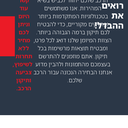
לכם יחזור לכביש בשיא
קשר
רות. אנו משתמשים
עוד
וגיות המתקדמות ביותר
היום
 מקוריים, כדי להבטיח
וניתן
השירות
שלחו
ללא
ון ברמה הגבוהה ביותר.
לכם
הודעה
עלות-
ונחזור
יומן שלנו דואג לכל פרט,
מחיר
התקשרו
אליכם
עכשיו
 תוצאות מרשימות בכל
ללא
 אתם מוזמנים להתרשם
תחרות
מהתמונות ולהבין מדוע
לשיפוץ,
חירה הנכונה עבור הרכב
צביעה
שלכם.
ותיקון
הרכב.